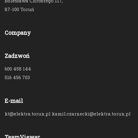
Bolesława Chrobrego 117,
87-100 Toruń
Company
Zadzwoń
600 458 144
516 456 703
E-mail
kt@elektra.torun.pl kamil.czarnecki@elektra.torun.pl
TeamViewer