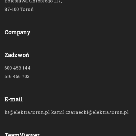
Bolesława Chrobrego 117,
87-100 Toruń
Company
Zadzwoń
600 458 144
516 456 703
E-mail
kt@elektra.torun.pl kamil.czarnecki@elektra.torun.pl
TeamViewer