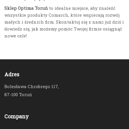
Sklep Optima Toruń
to idealne miejsce, aby znaleźć
wszystkie produkty Comarch, które wspierają rozwój
małych i średnich firm. Skontaktuj się z nami już dziś i
dowiedz się, jak możemy pomóc Twojej firmie osiągnąć
nowe cele!
Adres
Bolesława Chrobrego 117,
87-100 Toruń
Company