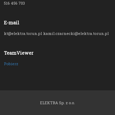
516 456 703
E-mail
kt@elektra.torun.pl kamil.czarnecki@elektra.torun.pl
TeamViewer
Pobierz
ELEKTRA Sp. z o.o.