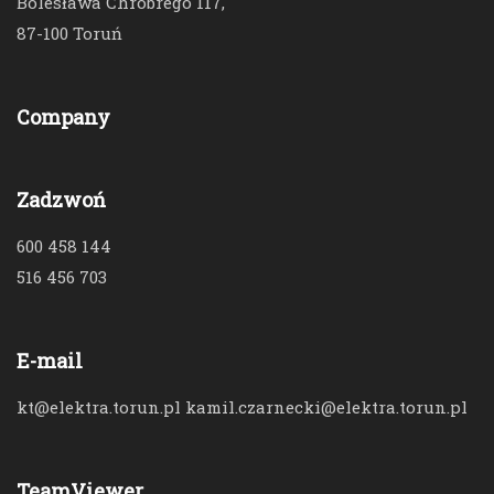
Bolesława Chrobrego 117,
87-100 Toruń
Company
Zadzwoń
600 458 144
516 456 703
E-mail
kt@elektra.torun.pl kamil.czarnecki@elektra.torun.pl
TeamViewer