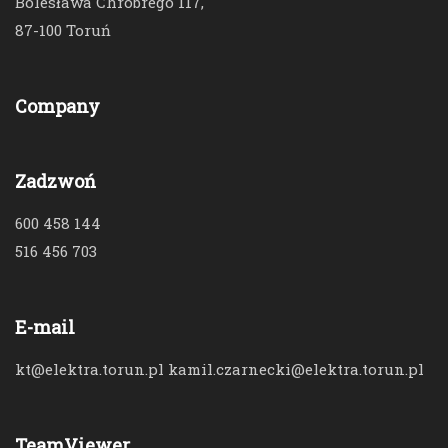
Bolesława Chrobrego 117,
87-100 Toruń
Company
Zadzwoń
600 458 144
516 456 703
E-mail
kt@elektra.torun.pl kamil.czarnecki@elektra.torun.pl
TeamViewer