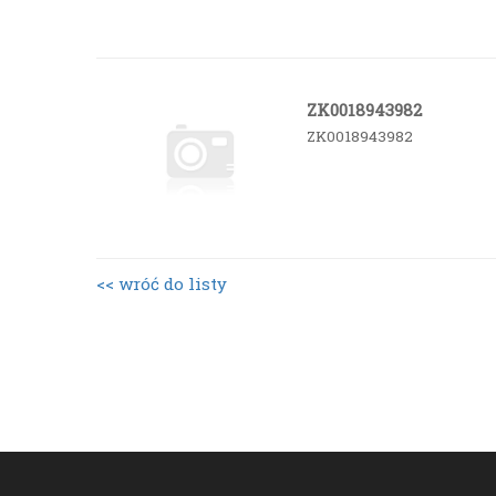
ZK0018943982
ZK0018943982
<< wróć do listy