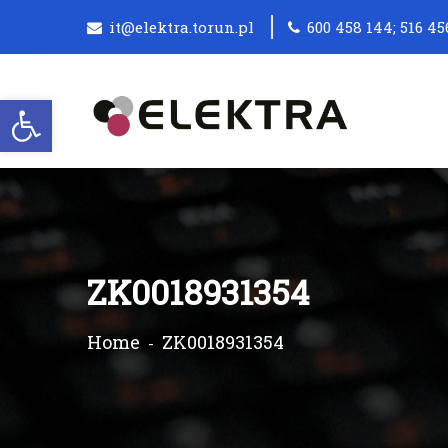
it@elektra.torun.pl
600 458 144; 516 45
Otwórz pasek narzędzi
ZK0018931354
Home
ZK0018931354