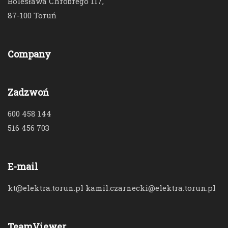
Bolesława Chrobrego 117,
87-100 Toruń
Company
Zadzwoń
600 458 144
516 456 703
E-mail
kt@elektra.torun.pl kamil.czarnecki@elektra.torun.pl
TeamViewer