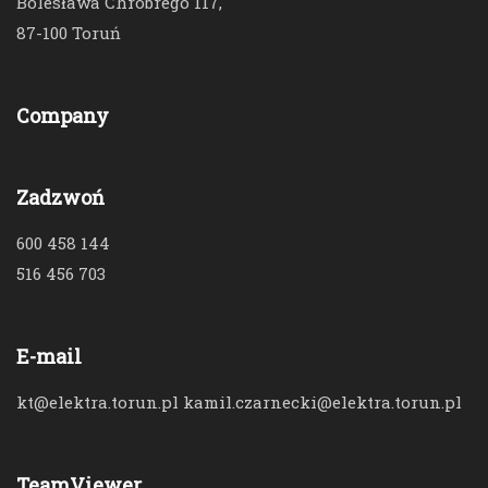
Bolesława Chrobrego 117,
87-100 Toruń
Company
Zadzwoń
600 458 144
516 456 703
E-mail
kt@elektra.torun.pl kamil.czarnecki@elektra.torun.pl
TeamViewer