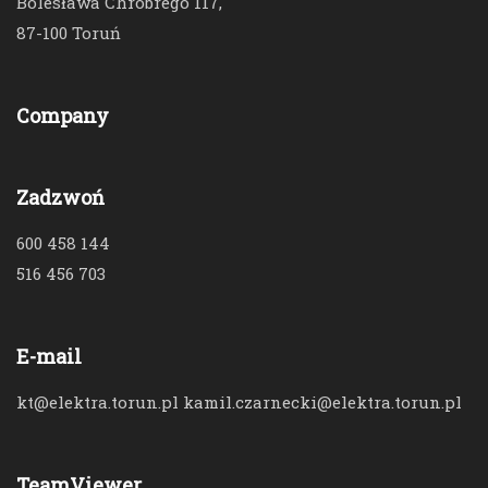
Bolesława Chrobrego 117,
87-100 Toruń
Company
Zadzwoń
600 458 144
516 456 703
E-mail
kt@elektra.torun.pl kamil.czarnecki@elektra.torun.pl
TeamViewer