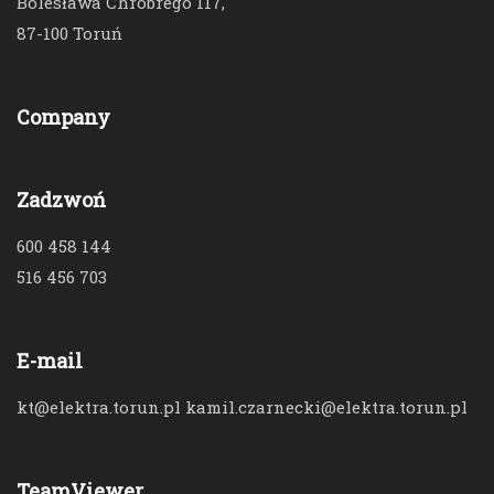
Bolesława Chrobrego 117,
87-100 Toruń
Company
Zadzwoń
600 458 144
516 456 703
E-mail
kt@elektra.torun.pl kamil.czarnecki@elektra.torun.pl
TeamViewer