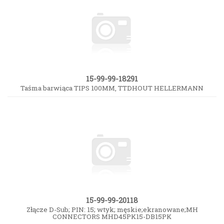
15-99-99-18291
Taśma barwiąca TIPS 100MM, TTDHOUT HELLERMANN
15-99-99-20118
Złącze D-Sub; PIN: 15; wtyk; męskie;ekranowane;MH
CONNECTORS MHD45PK15-DB15PK