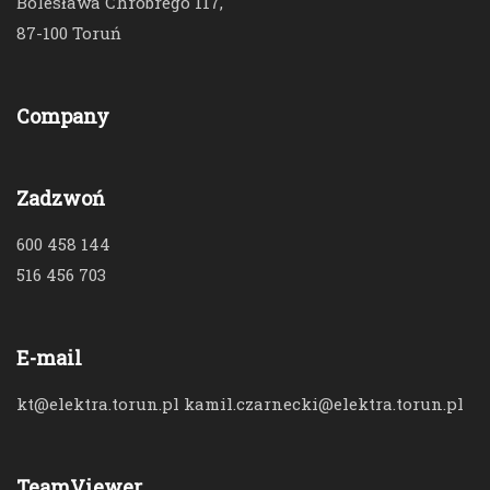
Bolesława Chrobrego 117,
87-100 Toruń
Company
Zadzwoń
600 458 144
516 456 703
E-mail
kt@elektra.torun.pl kamil.czarnecki@elektra.torun.pl
TeamViewer