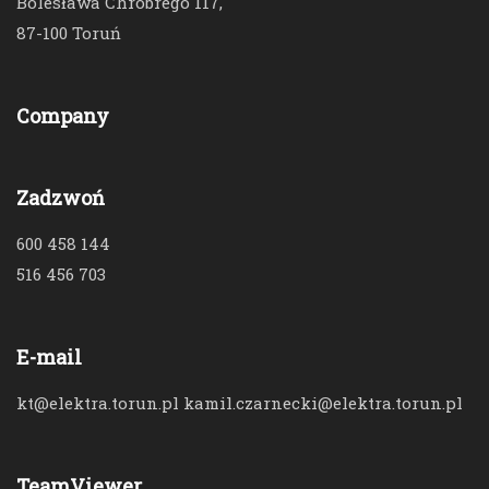
Bolesława Chrobrego 117,
87-100 Toruń
Company
Zadzwoń
600 458 144
516 456 703
E-mail
kt@elektra.torun.pl kamil.czarnecki@elektra.torun.pl
TeamViewer