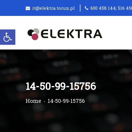
it@elektra.torun.pl
600 458 144; 516 45
Otwórz pasek narzędzi
14-50-99-15756
Home
14-50-99-15756