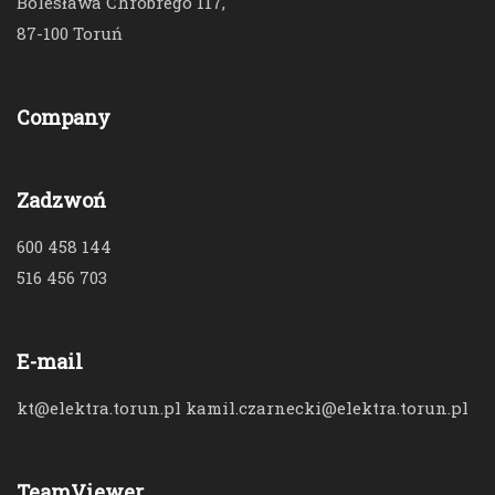
Bolesława Chrobrego 117,
87-100 Toruń
Company
Zadzwoń
600 458 144
516 456 703
E-mail
kt@elektra.torun.pl kamil.czarnecki@elektra.torun.pl
TeamViewer