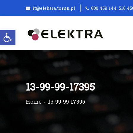
it@elektra.torun.pl
600 458 144; 516 45
Otwórz pasek narzędzi
13-99-99-17395
Home
13-99-99-17395