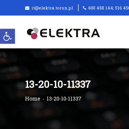
it@elektra.torun.pl
600 458 144; 516 45
Otwórz pasek narzędzi
13-20-10-11337
Home
13-20-10-11337