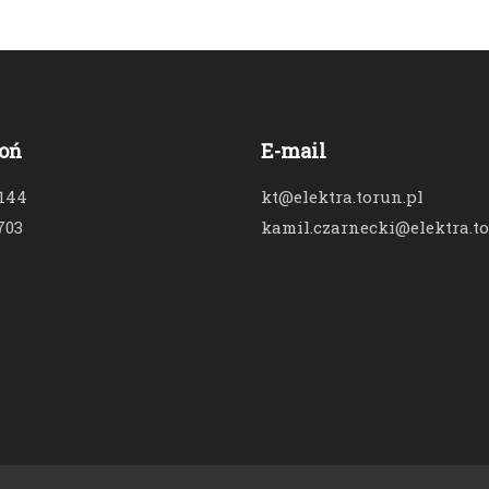
oń
E-mail
 144
kt@elektra.torun.pl
703
kamil.czarnecki@elektra.to