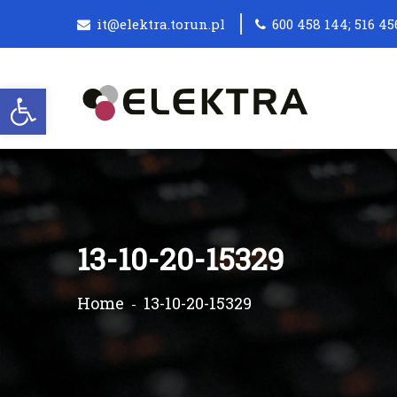
it@elektra.torun.pl
600 458 144; 516 45
Otwórz pasek narzędzi
13-10-20-15329
Home
13-10-20-15329