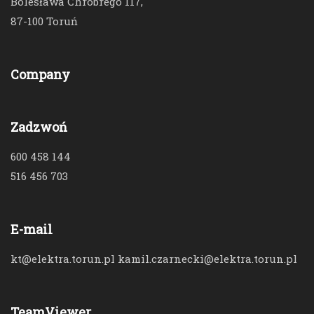
Bolesława Chrobrego 117,
87-100 Toruń
Company
Zadzwoń
600 458 144
516 456 703
E-mail
kt@elektra.torun.pl kamil.czarnecki@elektra.torun.pl
TeamViewer