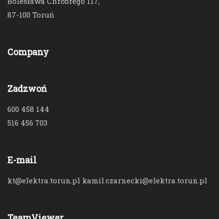
Bolesława Chrobrego 117,
87-100 Toruń
Company
Zadzwoń
600 458 144
516 456 703
E-mail
kt@elektra.torun.pl kamil.czarnecki@elektra.torun.pl
TeamViewer