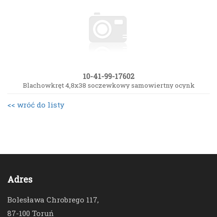
10-41-99-17602
Blachowkręt 4,8x38 soczewkowy samowiertny ocynk
<< wróć do listy
Adres
Bolesława Chrobrego 117,
87-100 Toruń