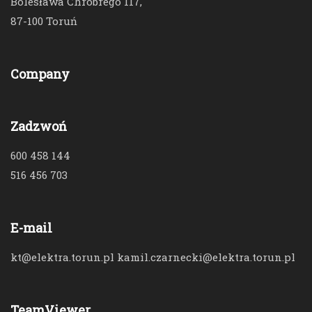
Bolesława Chrobrego 117,
87-100 Toruń
Company
Zadzwoń
600 458 144
516 456 703
E-mail
kt@elektra.torun.pl kamil.czarnecki@elektra.torun.pl
TeamViewer