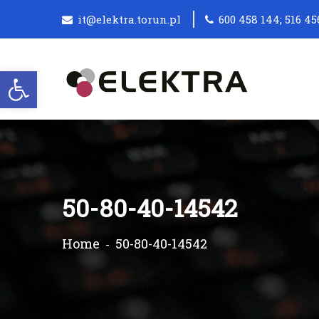
it@elektra.torun.pl
600 458 144; 516 45
Otwórz pasek narzędzi
50-80-40-14542
Home
50-80-40-14542