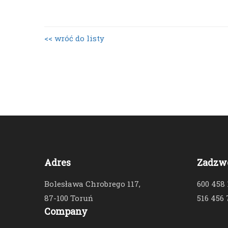
<< wróć do listy
Adres
Zadzw
Bolesława Chrobrego 117,
600 458
87-100 Toruń
516 456 
Company