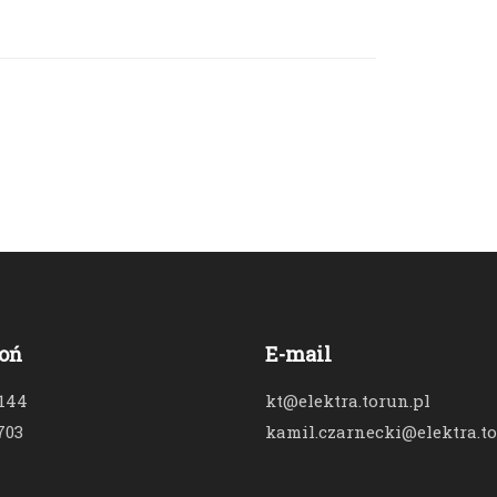
oń
E-mail
 144
kt@elektra.torun.pl
703
kamil.czarnecki@elektra.to