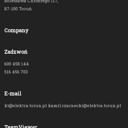
Bolesława Chrobrego 117,
87-100 Toruń
Company
Zadzwoń
600 458 144
516 456 703
E-mail
kt@elektra.torun.pl kamil.czarnecki@elektra.torun.pl
TeamViewer