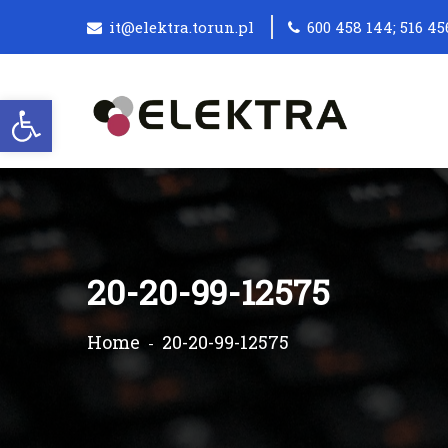
it@elektra.torun.pl
600 458 144; 516 45
Otwórz pasek narzędzi
20-20-99-12575
Home
20-20-99-12575