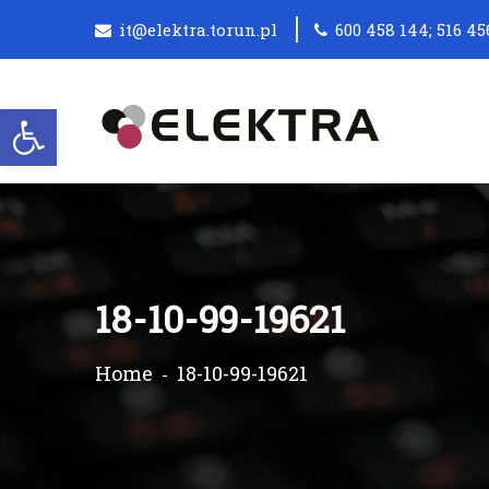
it@elektra.torun.pl
600 458 144; 516 45
Otwórz pasek narzędzi
18-10-99-19621
Home
18-10-99-19621