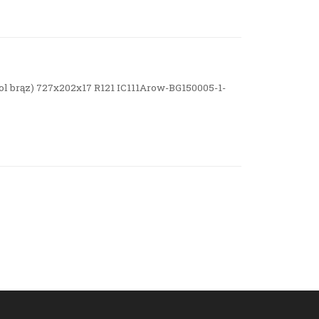
sol brąz) 727x202x17 R121 IC111Arow-BG150005-1-