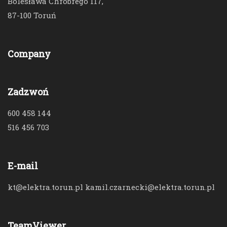
Bolesława Chrobrego 117,
87-100 Toruń
Company
Zadzwoń
600 458 144
516 456 703
E-mail
kt@elektra.torun.pl kamil.czarnecki@elektra.torun.pl
TeamViewer