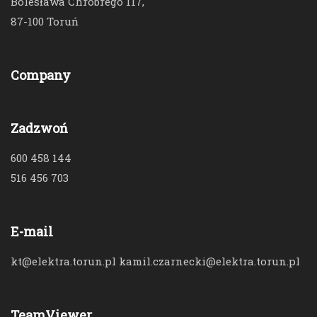
Bolesława Chrobrego 117,
87-100 Toruń
Company
Zadzwoń
600 458 144
516 456 703
E-mail
kt@elektra.torun.pl kamil.czarnecki@elektra.torun.pl
TeamViewer