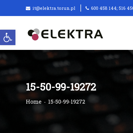
it@elektra.torun.pl
600 458 144; 516 45
Otwórz pasek narzędzi
15-50-99-19272
Home
15-50-99-19272