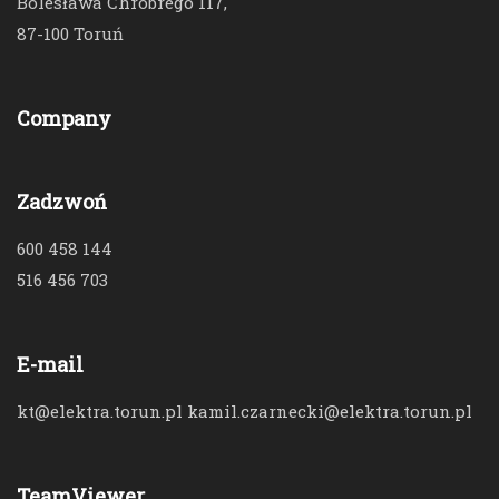
Bolesława Chrobrego 117,
87-100 Toruń
Company
Zadzwoń
600 458 144
516 456 703
E-mail
kt@elektra.torun.pl kamil.czarnecki@elektra.torun.pl
TeamViewer