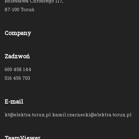
Bolesława Chrobrego 117,
87-100 Toruń
Company
Zadzwoń
600 458 144
516 456 703
E-mail
kt@elektra.torun.pl kamil.czarnecki@elektra.torun.pl
TeamViewer