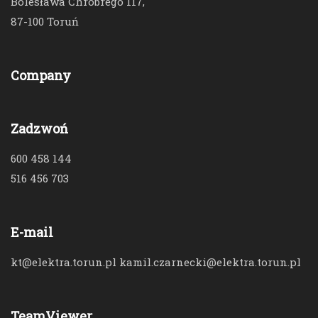
Bolesława Chrobrego 117,
87-100 Toruń
Company
Zadzwoń
600 458 144
516 456 703
E-mail
kt@elektra.torun.pl kamil.czarnecki@elektra.torun.pl
TeamViewer