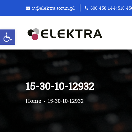
it@elektra.torun.pl
600 458 144; 516 45
Otwórz pasek narzędzi
15-30-10-12932
Home
15-30-10-12932