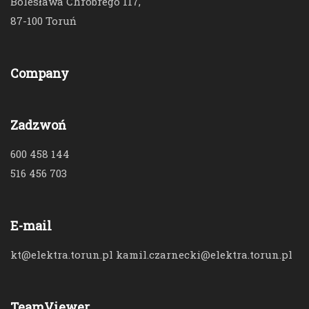
Bolesława Chrobrego 117,
87-100 Toruń
Company
Zadzwoń
600 458 144
516 456 703
E-mail
kt@elektra.torun.pl kamil.czarnecki@elektra.torun.pl
TeamViewer