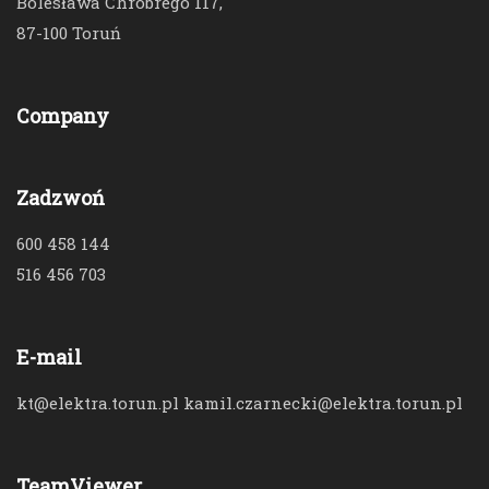
Bolesława Chrobrego 117,
87-100 Toruń
Company
Zadzwoń
600 458 144
516 456 703
E-mail
kt@elektra.torun.pl kamil.czarnecki@elektra.torun.pl
TeamViewer