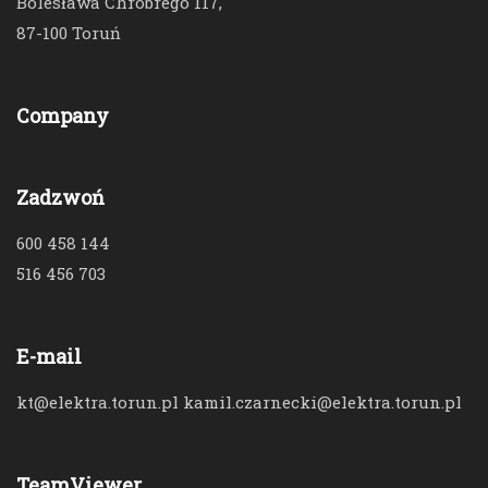
Bolesława Chrobrego 117,
87-100 Toruń
Company
Zadzwoń
600 458 144
516 456 703
E-mail
kt@elektra.torun.pl kamil.czarnecki@elektra.torun.pl
TeamViewer