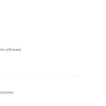
owy ryflowany
uminiowy