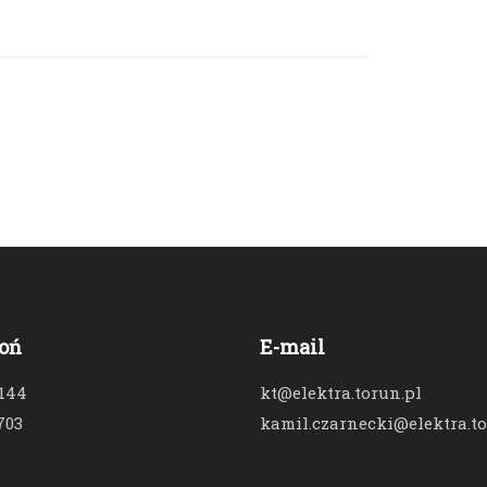
oń
E-mail
 144
kt@elektra.torun.pl
703
kamil.czarnecki@elektra.to