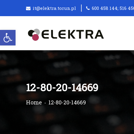
it@elektra.torun.pl
600 458 144; 516 45
Otwórz pasek narzędzi
12-80-20-14669
Home
12-80-20-14669