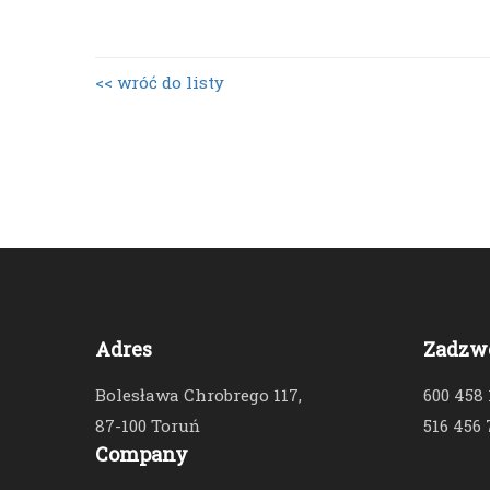
<< wróć do listy
Adres
Zadzw
Bolesława Chrobrego 117,
600 458
87-100 Toruń
516 456 
Company