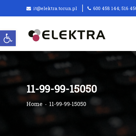
it@elektra.torun.pl
600 458 144; 516 45
Otwórz pasek narzędzi
11-99-99-15050
Home
11-99-99-15050