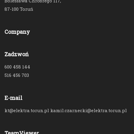
Bolesława Chrobrego 117,
87-100 Toruń
Company
Zadzwoń
600 458 144
516 456 703
E-mail
kt@elektra.torun.pl kamil.czarnecki@elektra.torun.pl
TeamViewer