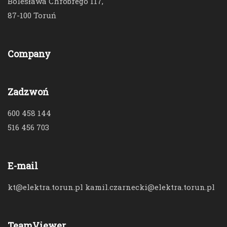
Bolesława Chrobrego 117,
87-100 Toruń
Company
Zadzwoń
600 458 144
516 456 703
E-mail
kt@elektra.torun.pl kamil.czarnecki@elektra.torun.pl
TeamViewer