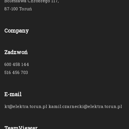
Bolesława Chrobrego 117,
87-100 Toruń
Company
Zadzwoń
600 458 144
516 456 703
E-mail
kt@elektra.torun.pl kamil.czarnecki@elektra.torun.pl
TeamViewer