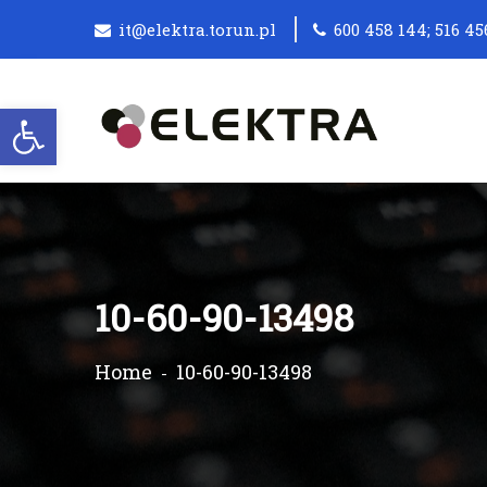
it@elektra.torun.pl
600 458 144; 516 45
Otwórz pasek narzędzi
10-60-90-13498
Home
10-60-90-13498