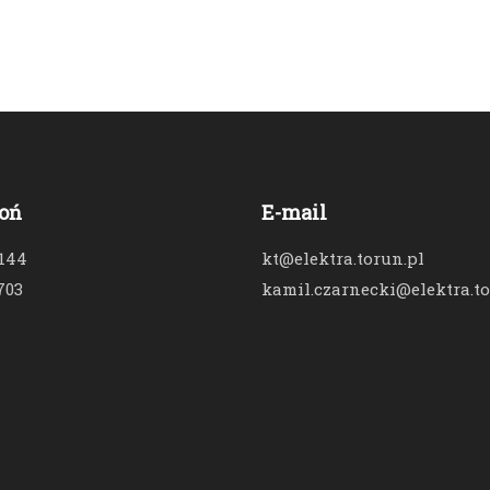
oń
E-mail
 144
kt@elektra.torun.pl
703
kamil.czarnecki@elektra.to