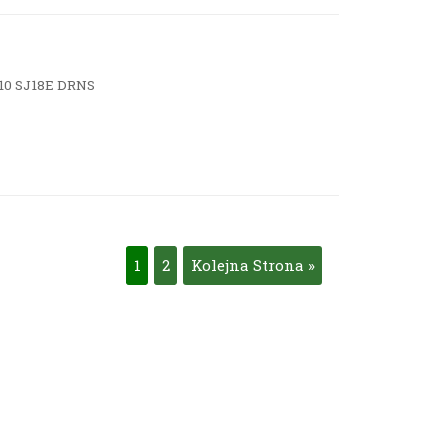
x10 SJ18E DRNS
1
2
Kolejna Strona »