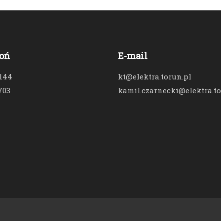
oń
E-mail
 144
kt@elektra.torun.pl
703
kamil.czarnecki@elektra.to