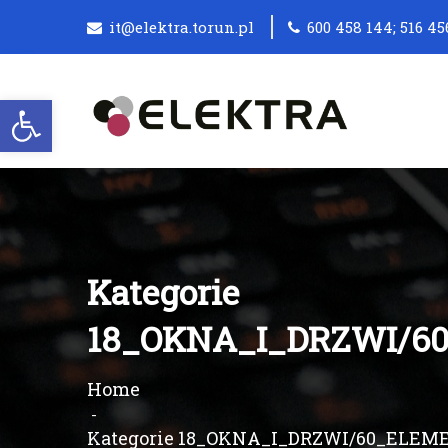
it@elektra.torun.pl
600 458 144; 516 45
Otwórz pasek narzędzi
Kategorie
18_OKNA_I_DRZWI/6
Home
Kategorie 18_OKNA_I_DRZWI/60_ELE