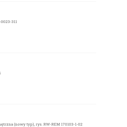
-0023-311
i
nętrzna (nowy typ), rys. RW-REM 170103-1-02