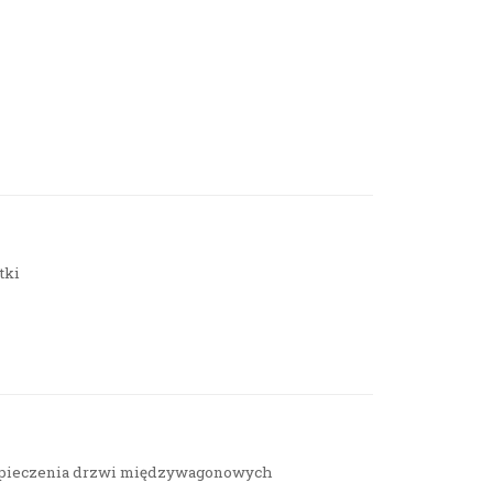
tki
ezpieczenia drzwi międzywagonowych