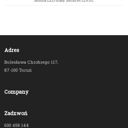
Moduł LED biały 360mW/12VDC
Adres
Bolesława Chrobrego 117,
87-100 Toruń
Company
Zadzwoń
600 458 144