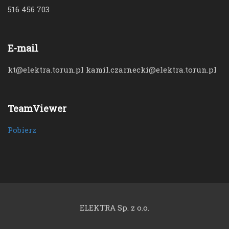
516 456 703
E-mail
kt@elektra.torun.pl kamil.czarnecki@elektra.torun.pl
TeamViewer
Pobierz
ELEKTRA Sp. z o.o.