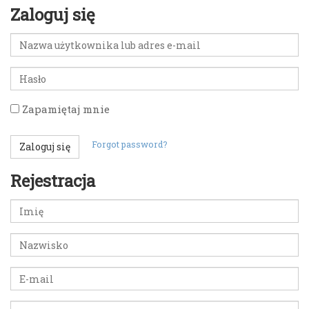
Zaloguj się
Nazwa
użytkownika
lub
Hasło
adres
e-
Zapamiętaj mnie
mail
Forgot password?
Zaloguj się
Rejestracja
Imię
Nazwisko
E-
mail
Wpisz