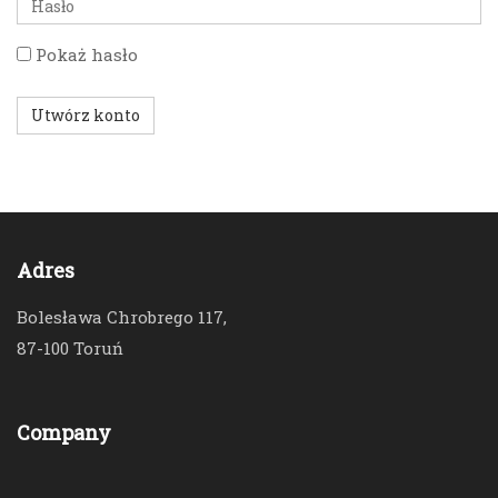
hasło
Pokaż hasło
Utwórz konto
Adres
Bolesława Chrobrego 117,
87-100 Toruń
Company