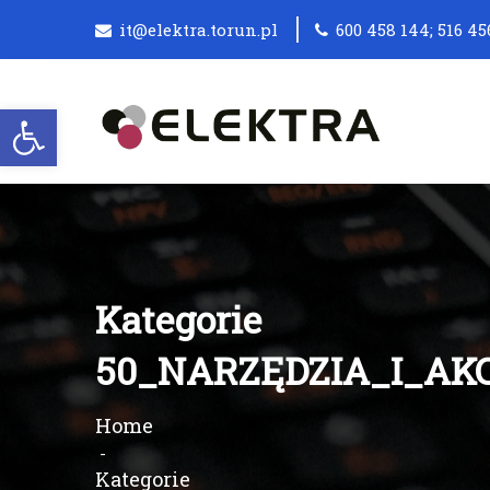
it@elektra.torun.pl
600 458 144; 516 45
Otwórz pasek narzędzi
Kategorie
50_NARZĘDZIA_I_AK
Home
Kategorie