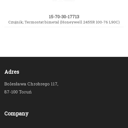
15-70-30-17713
Czujnik; Termostat bimetal (Honeywell 2455R 100-76 L90C)
Adres
Bolesława Chrobrego 117,
87-100 Toruń
Company