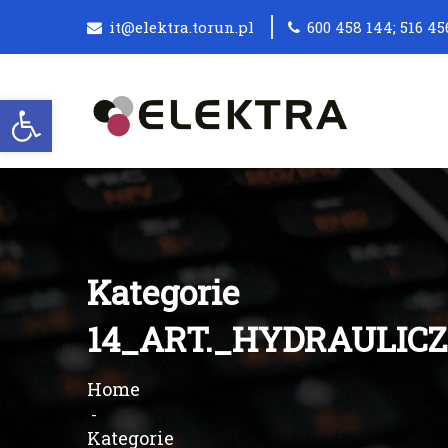
it@elektra.torun.pl
600 458 144; 516 45
Otwórz pasek narzędzi
Kategorie
14_ART._HYDRAULIC
Home
Kategorie