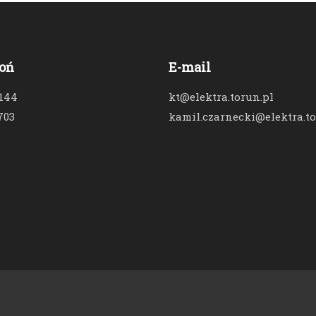
oń
E-mail
 144
kt@elektra.torun.pl
703
kamil.czarnecki@elektra.to